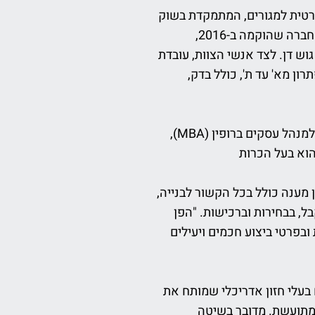
רה קבלנית ליזמות ובנייה פרטית למגורים, המתמקדת בשוק
היוקרה ומקפידה על איכות החומרים והביצוע, באמצעות ניהול מקצועי ושיטות בנייה מתקדמות. החברה שהוקמה ב-2016,
קיסריה עד גוש דן. לצד אנשי הצוות, עובדת
ן מא' עד ת', כולל בדק,
אופיר כוכבי, מיסד ומנכ"ל החברה, הנדסאי רשום ובוגר שני תארים בהצטיינות ייתרה מבית הספר למנהל עסקים ברופין (MBA),
הוא בעל הכרות
מענה כולל בכל הקשור לבנייה,
, בבחירות וברכישות. "הפן
בפרטי ביצוע חכמים ויעילים
בעלי חזון אדריכלי שמותח את
המתועשת. מדובר בשיטה