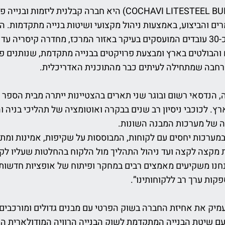
כוכבי לייטסטיל בילדינג (COCHAVI LITESTEEL BUILDING) היא חב
ממוקמת במושב בורגתה וכוללת כ-30 עובדים המועסקים בעיקר באזור המרכז, מחדרה 
הבולטים בארץ ומבצעת פרויקטים בבנייה מתקדמת, שנותנים פתרו
רחבה שמתחילה לעיתים כבר מהתוכנית האדריכלית.
. לכוכבי ניסיון רב שנים בבקרה ואוטומציה של תהליכי בניה ו
ה של מערכות המבנה השונות.
ערכות יחסים עם לקוחות, המבוססות על שקיפות, אמינות ומתן 
 מקצה לקצה ועד ניהול התהליך מול הלקוח בהחלטות שעליו לקבל
נחנו משקיעים מאמצים רבים במחקר ופיתוח של אופציות חדשות ו
קות ערך רב ללקוחותינו”.
מיק את אחיזת החברה בשוק הפרטי עם מבנים גדולים ומורכבים 
 עם שיטת הבנייה המתקדמת לשוק הבנייה הרוויה המודולארית 